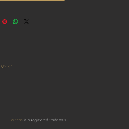
: 95°C.
artteas
is a registered trademark