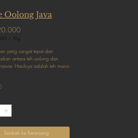
e Oolong Java
Harga
20.000
000
/
50g
000
an yang sangat tepat dan
rkan antara teh oolong dan
awar. Hasilnya adalah teh manis
ma segar yang mampu
ikan efek menenangkan dan
rkan tubuh.
s
*
Tambah ke Keranjang