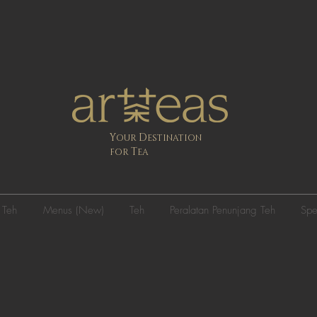
Y
D
OUR
ESTINATION
T
FOR
EA
 Teh
Menus (New)
Teh
Peralatan Penunjang Teh
Spe