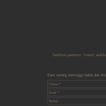
Rekomendasi penyeduhan
Seduhan pertama: 1menit, seduha
Kami senang menunggu kabar dari An