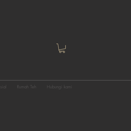
sial
Rumah Teh
Hubungi kami