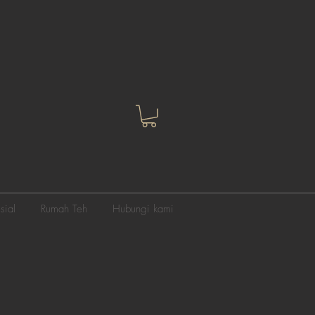
sial
Rumah Teh
Hubungi kami