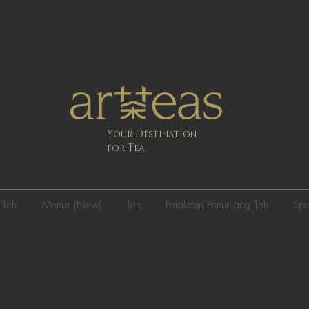
Y
D
OUR
ESTINATION
T
FOR
EA
 Teh
Menus (New)
Teh
Peralatan Penunjang Teh
Spe