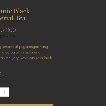
anic Black
rial Tea
Harga
35.000
000
/
50g
000
g tumbuh di pegunungan yang
 Jawa Barat, di Indonesia,
an teh yang kaya cita rasa buah.
madu yang melekat di mulut
n sesudah tegukan terakhir.
s
*