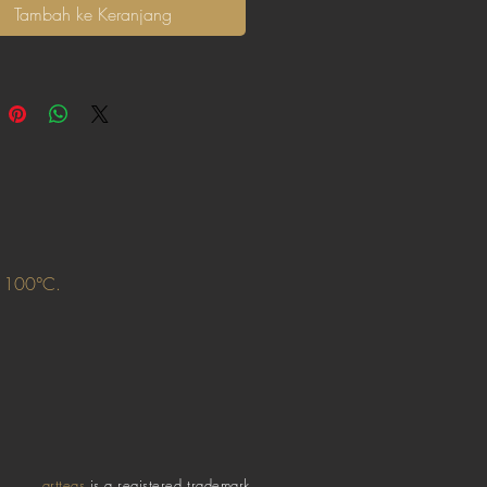
Tambah ke Keranjang
: 100°C.
artteas
is a registered trademark