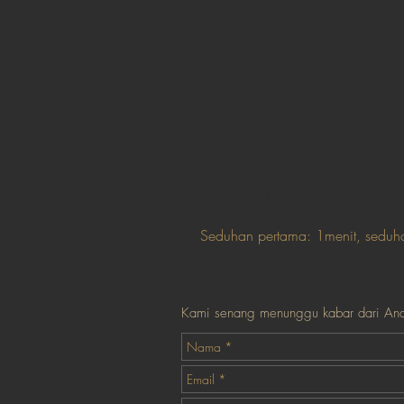
Rekomendasi penyeduhan
Seduhan pertama: 1menit, seduha
Kami senang menunggu kabar dari An