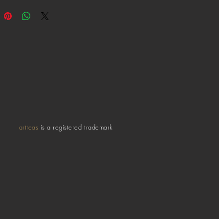
artteas
is a registered trademark