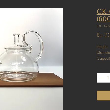
CK-
(60
SKU: GCK
Rp 2
Height:
Diamete
Capacit
Weight
Kuantita