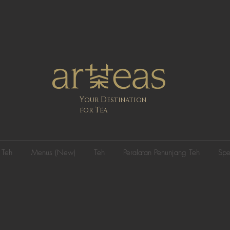
Y
D
OUR
ESTINATION
T
FOR
EA
 Teh
Menus (New)
Teh
Peralatan Penunjang Teh
Spe