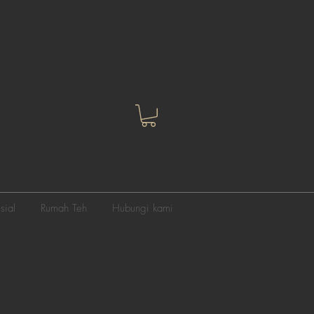
sial
Rumah Teh
Hubungi kami