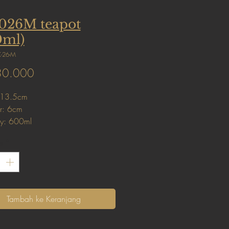
026M teapot
0ml)
-26-M
Harga
30.000
 13.5cm
r: 6cm
y: 600ml
: 245g
s
*
Tambah ke Keranjang