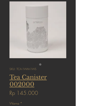
SKU: TCA-1WM-1WS
Tea Canister
002000
Harga
Rp 145.000
Warna
*