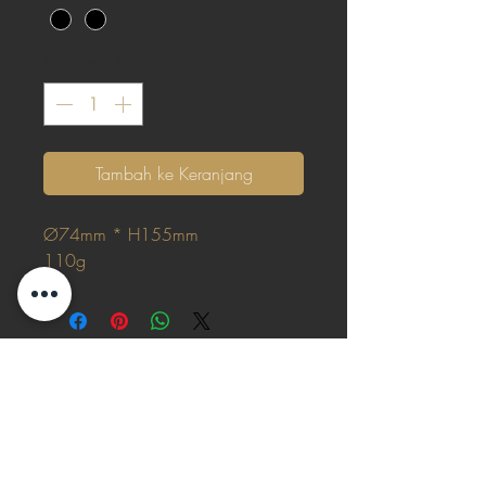
Kuantitas
*
Tambah ke Keranjang
Ø74mm * H155mm
110g
Kami senang menunggu kabar dari Anda