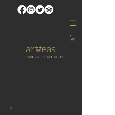
Y
D
T
OUR
ESTINATION FOR
EA